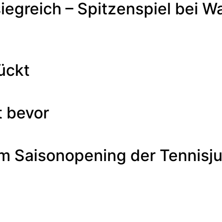
iegreich – Spitzenspiel bei W
ückt
t bevor
m Saisonopening der Tennisj