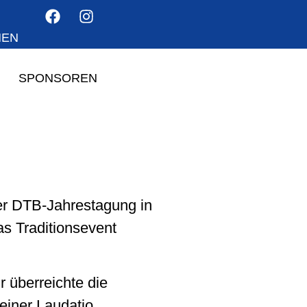
HEN
SPONSOREN
er DTB-Jahrestagung in
as Traditionsevent
 überreichte die
einer Laudatio