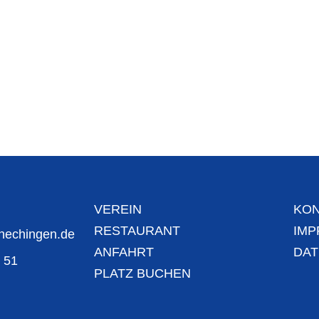
VEREIN
KON
RESTAURANT
IM
chechingen.de
ANFAHRT
DA
. 51
PLATZ BUCHEN