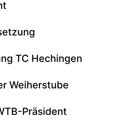
ht
dsetzung
ng TC Hechingen
er Weiherstube
 WTB-Präsident